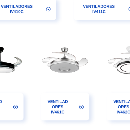
VENTILADORES
VENTILADORES
IV410C
IV411C
D
VENTILAD
VENTIL
ORES
ORES
IV461C
IV462