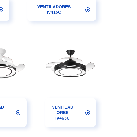
VENTILADORES
IV415C
AD
VENTILAD
ORES
C
IV463C