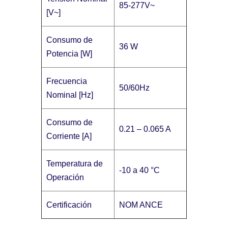
85-277V~
[V~]
Consumo de
36 W
Potencia [W]
Frecuencia
50/60Hz
Nominal [Hz]
Consumo de
0.21 – 0.065 A
Corriente [A]
Temperatura de
-10 a 40 °C
Operación
Certificación
NOM ANCE