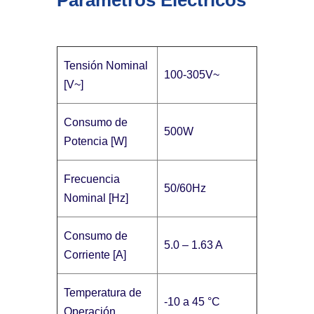
Tensión Nominal
100-305V~
[V~]
Consumo de
500W
Potencia [W]
Frecuencia
50/60Hz
Nominal [Hz]
Consumo de
5.0 – 1.63 A
Corriente [A]
Temperatura de
-10 a 45 °C
Operación