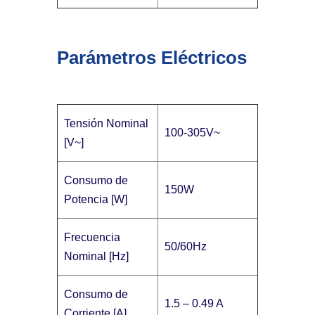
Parámetros Eléctricos
Tensión Nominal
100-305V~
[V~]
Consumo de
150W
Potencia [W]
Frecuencia
50/60Hz
Nominal [Hz]
Consumo de
1.5 – 0.49 A
Corriente [A]