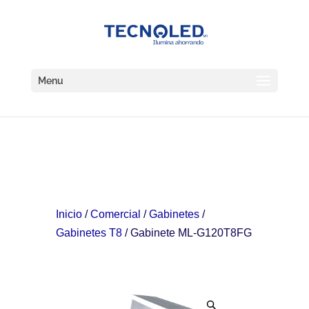
⚠️ Hosting plan for this site has expired.
Renew now
to
avoid service disruption.
Menu
Inicio
/
Comercial
/
Gabinetes
/
Gabinetes T8
/ Gabinete ML-G120T8FG