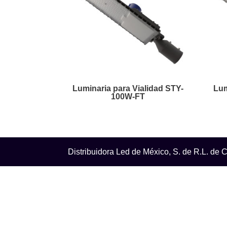
Luminaria para Vialidad STY-
Lum
100W-FT
Distribuidora Led de México, S. de R.L. de C